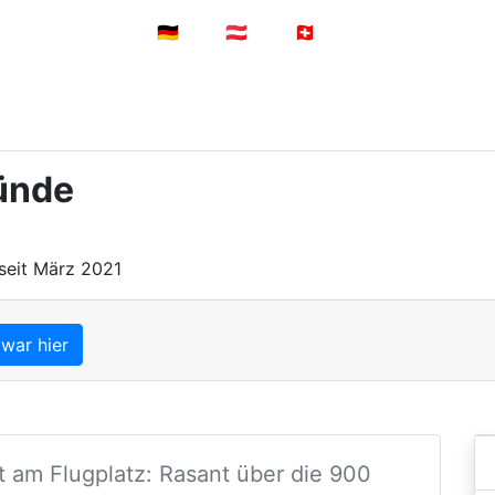
Nach Alter
🇩🇪
🇦🇹
🇨🇭
Anmelden
ünde
seit März 2021
 war hier
 am Flugplatz: Rasant über die 900