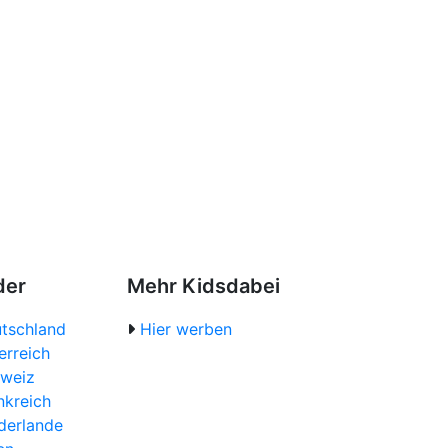
der
Mehr Kidsdabei
tschland
Hier werben
erreich
weiz
nkreich
derlande