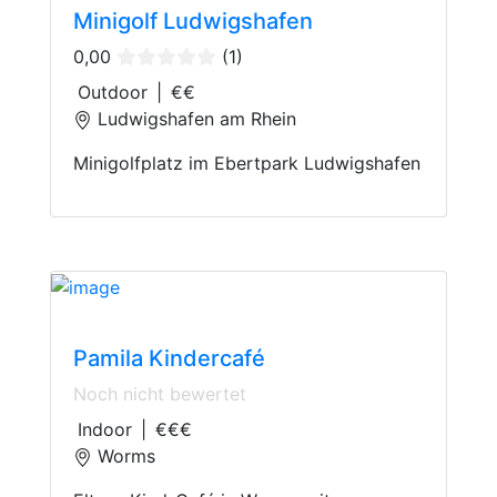
Minigolf Ludwigshafen
0,00
(1)
Outdoor
|
€€
Ludwigshafen am Rhein
Minigolfplatz im Ebertpark Ludwigshafen
Parent and Child Cafés
Pamila Kindercafé
Noch nicht bewertet
Indoor
|
€€€
Worms