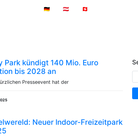
Nach Alter
🇩🇪
🇦🇹
🇨🇭
Anmelden
y Park kündigt 140 Mio. Euro
S
ition bis 2028 an
ürzlichen Presseevent hat der
2025
wereld: Neuer Indoor-Freizeitpark
25