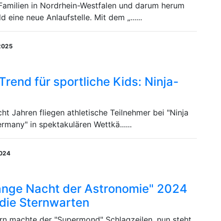
 Familien in Nordrhein-Westfalen und darum herum
d eine neue Anlaufstelle. Mit dem „......
2025
Trend für sportliche Kids: Ninja-
cht Jahren fliegen athletische Teilnehmer bei "Ninja
rmany" in spektakulären Wettkä......
2024
ange Nacht der Astronomie" 2024
n die Sternwarten
ern machte der "Supermond" Schlagzeilen, nun steht