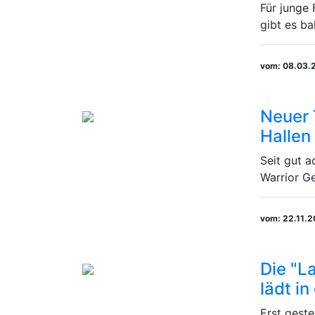
Für junge
gibt es bal
vom: 08.03.
Neuer 
Hallen
Seit gut a
Warrior Ge
vom: 22.11.
Die "L
lädt i
Erst gest