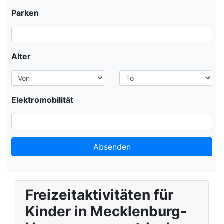
Parken
Alter
Elektromobilität
Absenden
Leaflet
| ©
Mapbox
©
OpenStreetMap
contributors
Improve this map
+
Freizeitaktivitäten für
−
Kinder in Mecklenburg-