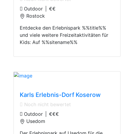
Outdoor
|
€€
Rostock
Entdecke den Erlebnispark %%title%%
und viele weitere Freizeitaktivitäten für
Kids: Auf %%sitename%%
Adventure Parks
Karls Erlebnis-Dorf Koserow
Noch nicht bewertet
Outdoor
|
€€€
Usedom
Der Erlebnispark auf Usedom für die