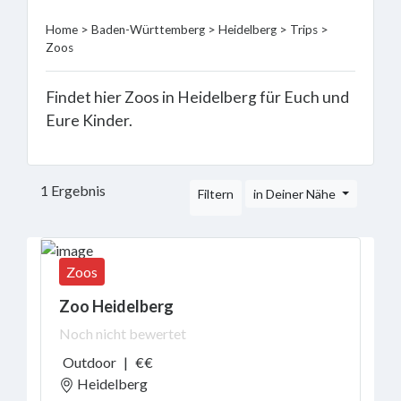
Treetop
Home
>
Baden-Württemberg
>
Heidelberg
>
Trips
>
Walks
Zoos
Mountain
Railway
Findet hier Zoos in Heidelberg für Euch und
Joy
Visit
Eure Kinder.
&
See
Sports
1 Ergebnis
Filtern
in Deiner Nähe
&
Activity
Marveling
&
Zoos
Learn
Zoo Heidelberg
Eat
Noch nicht bewertet
&
Dring
Outdoor
|
€€
Vacation
Heidelberg
&