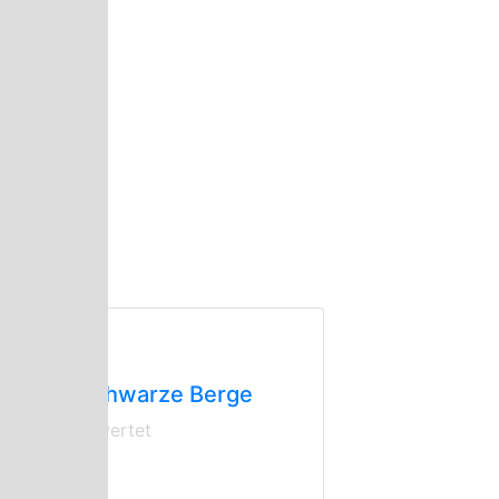
estaurant
ildpark Schwarze Berge
ch nicht bewertet
utdoor
|
€
Hamburg