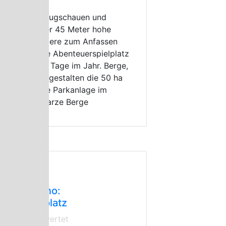
e täglichen Flugschauen und
tterungen, der 45 Meter hohe
bblickturm, Tiere zum Anfassen
er der riesige Abenteuerspielplatz
geistern 365 Tage im Jahr. Berge,
ler und Seen gestalten die 50 ha
oße idyllische Parkanlage im
ldpark Schwarze Berge
arent and Child Cafés
afé Bambino:
doorspielplatz
ch nicht bewertet