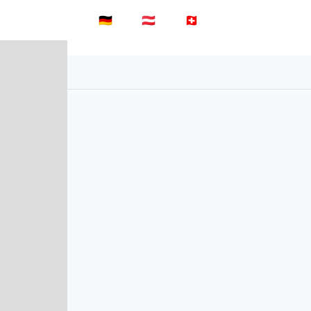
Nach Alter
🇩🇪
🇦🇹
🇨🇭
Anmelden