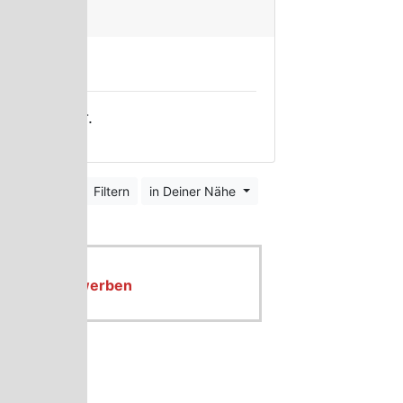
ecken
 Eure Kinder.
Filtern
in Deiner Nähe
 Kidsdabei werben