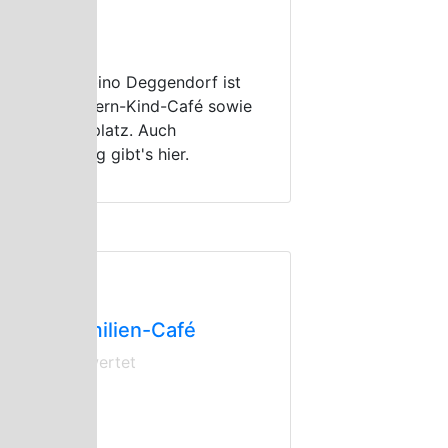
ndoor
|
€€
Deggendorf
s Café Bambino Deggendorf ist
gleich ein Eltern-Kind-Café sowie
n Indoorspielplatz. Auch
nderbetreuung gibt's hier.
arent and Child Cafés
abines Familien-Café
ch nicht bewertet
ndoor
|
€€
Magdeburg