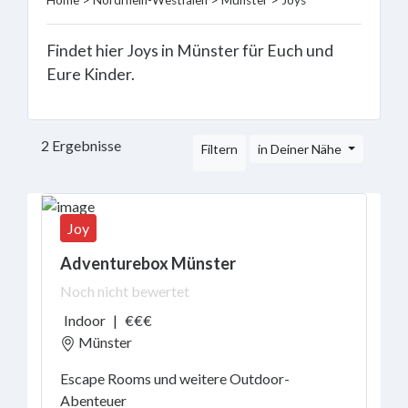
Home
>
Nordrhein-Westfalen
>
Münster
> Joys
Visit
&
Findet hier Joys in Münster für Euch und
See
Eure Kinder.
Sports
&
Activity
Marveling
2 Ergebnisse
Filtern
in Deiner Nähe
&
Learn
Eat
Joy
&
Dring
Adventurebox Münster
Vacation
Noch nicht bewertet
&
overnight
Indoor
|
€€€
stay
Münster
Events
Escape Rooms und weitere Outdoor-
Abenteuer