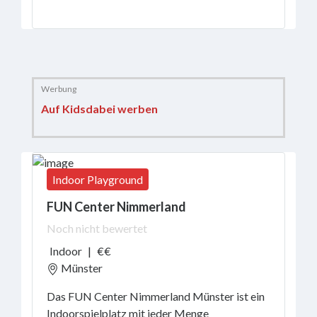
Ort
Drinnen
Auf Kidsdabei werben
oder
draußen?
Indoor Playground
Services
FUN Center Nimmerland
vor
Ort
Noch nicht bewertet
Indoor
|
€€
Familientarife
Münster
Kindergeburtstag
Toiletten
Das FUN Center Nimmerland Münster ist ein
Wickelmöglichkeiten
Indoorspielplatz mit jeder Menge