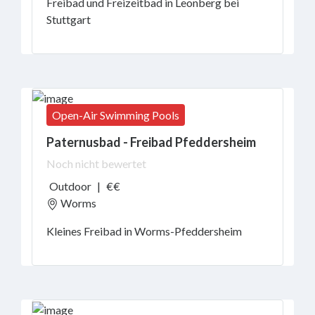
Freibad und Freizeitbad in Leonberg bei
Stuttgart
Ort
Open-Air Swimming Pools
Drinnen
oder
Paternusbad - Freibad Pfeddersheim
draußen?
Noch nicht bewertet
Outdoor
|
€€
Worms
Services
Kleines Freibad in Worms-Pfeddersheim
vor
Ort
Familientarife
Kindergeburtstag
Toiletten