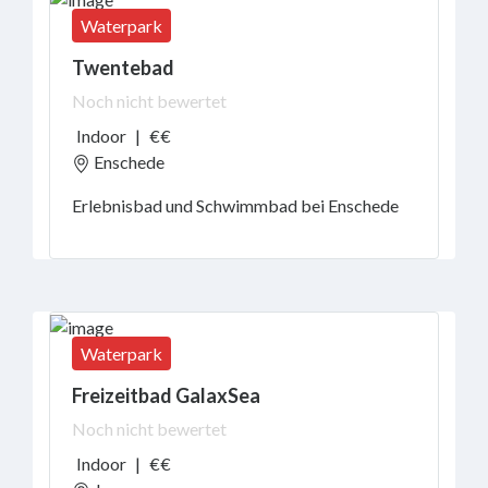
lernen
Waterpark
Schwimmkurse
Twentebad
Noch nicht bewertet
Parken
Indoor
|
€€
Enschede
Alter
Erlebnisbad und Schwimmbad bei Enschede
Elektromobilität
Waterpark
Freizeitbad GalaxSea
Absenden
Noch nicht bewertet
Indoor
|
€€