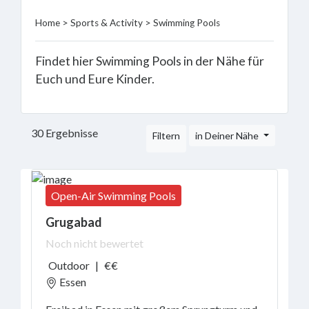
Pools
Home
>
Sports & Activity
> Swimming Pools
Waterpark
Open-
Air
Findet hier Swimming Pools in der Nähe für
Swimming
Euch und Eure Kinder.
Pools
Indoor
Pool
30 Ergebnisse
Filtern
in Deiner Nähe
Lasertag
Virtual
Reality
Indoor
Open-Air Swimming Pools
trampoline
Grugabad
Riding
Roller
Noch nicht bewertet
Skating
Outdoor
|
€€
Rinks
Essen
Ice-
Skating