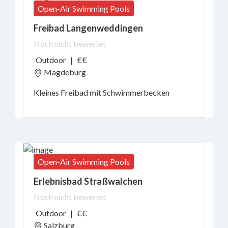
Open-Air Swimming Pools
Wickelmöglichkeiten
Kinderbetreuung
Freibad Langenweddingen
Hunde
Noch nicht bewertet
erlaubt
Spielplatz
Outdoor
|
€€
Grillplätze
Magdeburg
Schließfächer
Kleines Freibad mit Schwimmerbecken
WLAN
Essen
&
Trinken
Souvenirs
Übernachtungen
Open-Air Swimming Pools
Eigene
Verpflegung
Erlebnisbad Straßwalchen
verboten
Noch nicht bewertet
Veranstaltungen
Outdoor
|
€€
Events
Salzburg