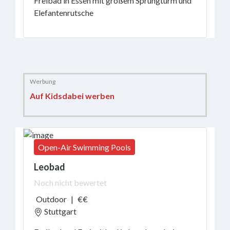
Freibad in Essen mit großem Sprungturm und
Racing
Elefantenrutsche
Ninja
Hall
Padel-
Court
Indoor-
Soccer
Auf Kidsdabei werben
Marveling
&
Learn
Eat
&
Open-Air Swimming Pools
Dring
Leobad
Vacation
Noch nicht bewertet
&
overnight
Outdoor
|
€€
stay
Stuttgart
Events