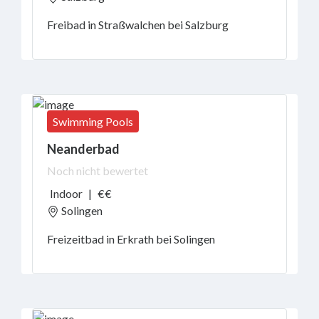
Aufregend
Freibad in Straßwalchen bei Salzburg
oder
entspannt?
Gastronomisches
Swimming Pools
Angebot
Neanderbad
Noch nicht bewertet
Preisbereich
Indoor
|
€€
Solingen
Freizeitbad in Erkrath bei Solingen
Zahlung
Schwimmen