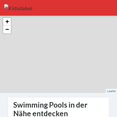
Kategorien
+
−
Trip
Joy
Visit
&
See
Sports
&
Activity
Climbing
Leaflet
Miniature
Golf
Swimming Pools in der
Bowling
Nähe entdecken
Swimming