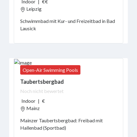
Indoor
|
€€
Leipzig
Schwimmbad mit Kur- und Freizeitbad in Bad
Lausick
Open-Air Swimming Pools
Taubertsbergbad
Noch nicht bewertet
Indoor
|
€
Mainz
Mainzer Taubertsbergbad: Freibad mit
Hallenbad (Sportbad)