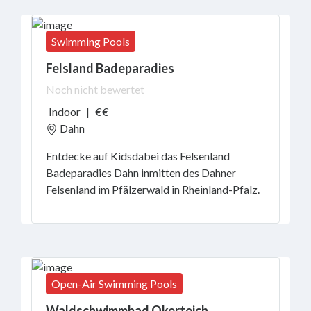
Swimming Pools
Felsland Badeparadies
Noch nicht bewertet
Indoor
|
€€
Dahn
Entdecke auf Kidsdabei das Felsenland
Badeparadies Dahn inmitten des Dahner
Felsenland im Pfälzerwald in Rheinland-Pfalz.
Open-Air Swimming Pools
Waldschwimmbad Okerteich