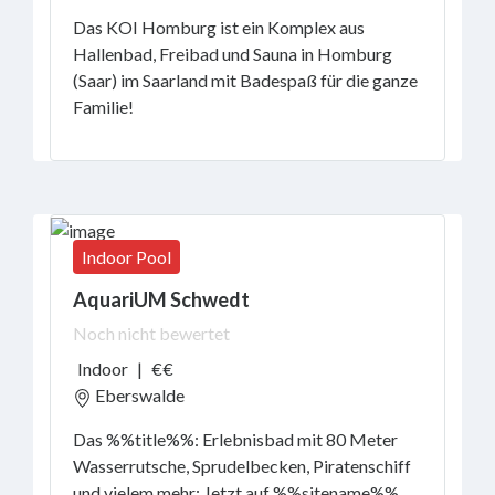
Das KOI Homburg ist ein Komplex aus
Hallenbad, Freibad und Sauna in Homburg
(Saar) im Saarland mit Badespaß für die ganze
Familie!
Indoor Pool
AquariUM Schwedt
Noch nicht bewertet
Indoor
|
€€
Eberswalde
Das %%title%%: Erlebnisbad mit 80 Meter
Wasserrutsche, Sprudelbecken, Piratenschiff
und vielem mehr: Jetzt auf %%sitename%%