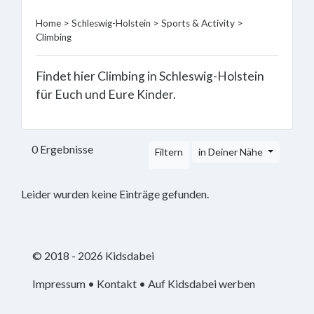
Bouldering
Home
>
Schleswig-Holstein
>
Sports & Activity
>
Hall
Climbing
Miniature
Golf
Findet hier Climbing in Schleswig-Holstein
Bowling
Swimming
für Euch und Eure Kinder.
Pools
Lasertag
Virtual
0 Ergebnisse
Filtern
in Deiner Nähe
Reality
Indoor
Leider wurden keine Einträge gefunden.
trampoline
Riding
Roller
Skating
© 2018 - 2026 Kidsdabei
Rinks
Ice-
Impressum
•
Kontakt
•
Auf Kidsdabei werben
Skating
Racing